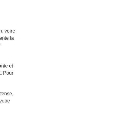
n, voire
ente la
r
ante et
. Pour
ntense,
votre