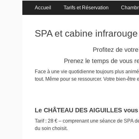
Menu
Aller
Accueil
Tarifs et Réservation
Chambr
au
principal
contenu
SPA et cabine infrarouge
Profitez de votr
Prenez le temps de vous re
Face à une vie quotidienne toujours plus animée,
tout. Même pour se ressourcer. Votre bien-être 
Le CHÂTEAU DES AIGUILLES vous 
Tarif : 28 € – comprenant une séance de SPA d
du soin choisit.