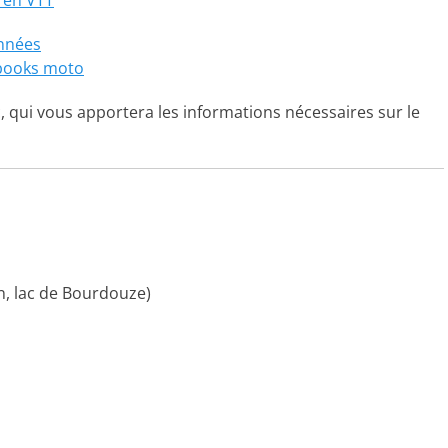
 en VTT
nnées
-books moto
, qui vous apportera les informations nécessaires sur le
n, lac de Bourdouze)