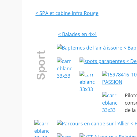
< SPA et cabine Infra Rouge
< Balades en 4×4
< Bapt
< De
PASSION
Pilot
conse
de la
< 