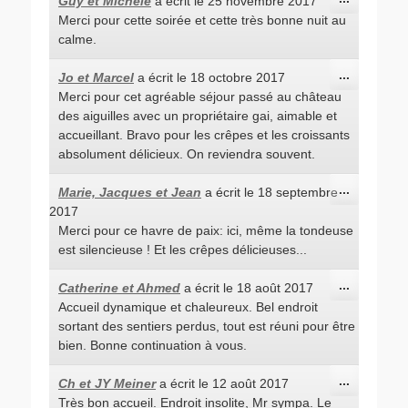
Guy et Michèle
a écrit le
25 novembre 2017
cette
Merci pour cette soirée et cette très bonne nuit au
boîte
méta.
calme.
Ouvrir/Fe
...
Jo et Marcel
a écrit le
18 octobre 2017
cette
Merci pour cet agréable séjour passé au château
boîte
méta.
des aiguilles avec un propriétaire gai, aimable et
accueillant. Bravo pour les crêpes et les croissants
absolument délicieux. On reviendra souvent.
Ouvrir/Fe
...
Marie, Jacques et Jean
a écrit le
18 septembre
cette
2017
boîte
méta.
Merci pour ce havre de paix: ici, même la tondeuse
est silencieuse ! Et les crêpes délicieuses...
Ouvrir/Fe
...
Catherine et Ahmed
a écrit le
18 août 2017
cette
Accueil dynamique et chaleureux. Bel endroit
boîte
méta.
sortant des sentiers perdus, tout est réuni pour être
bien. Bonne continuation à vous.
Ouvrir/Fe
...
Ch et JY Meiner
a écrit le
12 août 2017
cette
Très bon accueil. Endroit insolite, Mr sympa. Le
boîte