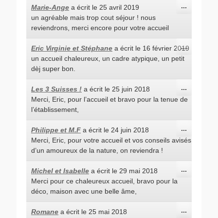
Ouvrir/Fe
...
Marie-Ange
a écrit le
25 avril 2019
cette
un agréable mais trop cout séjour ! nous
boîte
méta.
reviendrons, merci encore pour votre accueil
Ouvrir/Fe
...
Eric Virginie et Stéphane
a écrit le
16 février 2019
cette
un accueil chaleureux, un cadre atypique, un petit
boîte
méta.
dèj super bon.
Ouvrir/Fe
...
Les 3 Suisses !
a écrit le
25 juin 2018
cette
Merci, Eric, pour l’accueil et bravo pour la tenue de
boîte
méta.
l’établissement,
Ouvrir/Fe
...
Philippe et M.F
a écrit le
24 juin 2018
cette
Merci, Eric, pour votre accueil et vos conseils avisés
boîte
méta.
d’un amoureux de la nature, on reviendra !
Ouvrir/Fe
...
Michel et Isabelle
a écrit le
29 mai 2018
cette
Merci pour ce chaleureux accueil, bravo pour la
boîte
méta.
déco, maison avec une belle âme,
Ouvrir/Fe
...
Romane
a écrit le
25 mai 2018
cette