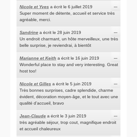
Ouvrir/Fe
...
Nicole et Yves
a écrit le
6 juillet 2019
cette
Super moment de détente, accueil et service très
boîte
méta.
agréable, merci.
Ouvrir/Fe
...
Sandrine
a écrit le
28 juin 2019
cette
Un endroit charmant, un hôte merveilleux, une très
boîte
méta.
belle surprise, je reviendrai, à bientôt
Ouvrir/Fe
...
Marianne et Keith
a écrit le
16 juin 2019
cette
Wonderful place to stay and very interesting. Great
boîte
méta.
host too!
Ouvrir/Fe
...
Nicole et Gilles
a écrit le
5 juin 2019
cette
Très bonnes surprises, cadre splendide, charme
boîte
méta.
évident, décoration moyen-âge, et le tout avec une
qualité d’accueil, bravo
Ouvrir/Fe
...
Jean-Claude
a écrit le
3 juin 2019
cette
très agréable séjour, trop cout, magnifique endroit
boîte
méta.
et accueil chaleureux