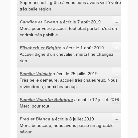
Super accueil ! grâce à vous nous avons visité votre
boîte
méta.
très belle région
Ouvrir/Fe
...
Candice et Gwenn
a écrit le
7 août 2019
cette
Merci pour votre accueil, tout était parfait, c’est un
boîte
méta.
endroit très paisible
Ouvrir/Fe
...
Elisabeth et Brigitte
a écrit le
1 août 2019
cette
Accueil digne d’un chevalier, merci ! ne changez
boîte
méta.
rien
Ouvrir/Fe
...
Famille Volclair
a écrit le
25 juillet 2019
cette
Très belle demeure, accueil très chaleureux. Nous
boîte
méta.
reviendrons, merci beaucoup
Ouvrir/Fe
...
Famille Visentin Belgique
a écrit le
12 juillet 2019
cette
Merci pour tout.
boîte
méta.
Ouvrir/Fe
...
Fred et Bianca
a écrit le
8 juillet 2019
cette
Merci beaucoup, nous avons passé un agréable
boîte
méta.
séjour