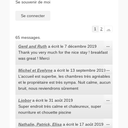
Se souvenir de moi
Navigation
1
2
→
dans
65 messages.
la
Ouvrir/Fe
...
Gerd and Ruth
a écrit le
7 décembre 2019
liste
cette
Thank you very much for the nice stay ! breakfast
du
boîte
méta.
was great ! Merci
livre
d’or
Ouvrir/Fe
...
Michel et Evelyne
a écrit le
13 septembre 2019
cette
L’accueil est superbe, les chambres très agréables
boîte
méta.
et le propriétaire est très sympa. Nuit calme, aucun
bruit, nous reviendrons sûrement
Ouvrir/Fe
...
Ljobor
a écrit le
31 août 2019
cette
Super endroit très calme et chaleureux, super
boîte
méta.
nourriture et chouette piscine
Ouvrir/Fe
...
Nathalie, Patrick, Elisa
a écrit le
17 août 2019
cette