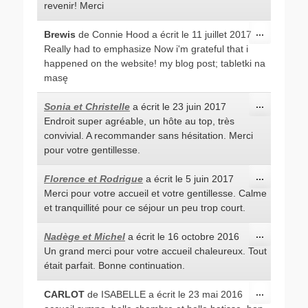
méta.
revenir! Merci
Ouvrir/Fe
...
Brewis
de
Connie Hood
a écrit le
11 juillet 2017
cette
Really had to emphasize Now i'm grateful that i
boîte
méta.
happened on the website! my blog post; tabletki na
masę
Ouvrir/Fe
...
Sonia et Christelle
a écrit le
23 juin 2017
cette
Endroit super agréable, un hôte au top, très
boîte
méta.
convivial. A recommander sans hésitation. Merci
pour votre gentillesse.
Ouvrir/Fe
...
Florence et Rodrigue
a écrit le
5 juin 2017
cette
Merci pour votre accueil et votre gentillesse. Calme
boîte
méta.
et tranquillité pour ce séjour un peu trop court.
Ouvrir/Fe
...
Nadège et Michel
a écrit le
16 octobre 2016
cette
Un grand merci pour votre accueil chaleureux. Tout
boîte
méta.
était parfait. Bonne continuation.
Ouvrir/Fe
...
CARLOT
de
ISABELLE
a écrit le
23 mai 2016
cette