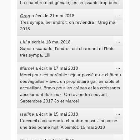
La chambre était géniale, les croissants trop bons
boîte
méta.
Ouvrir/Fe
...
Greg
a écrit le
21 mai 2018
cette
Très sympa, bel endroit, on reviendra ! Greg mai
boîte
méta.
2018
Ouvrir/Fe
...
Lili
a écrit le
18 mai 2018
cette
Super escapade, l’endroit est charmant et l’hôte
boîte
méta.
très sympa, Lili
Ouvrir/Fe
...
Marcel
a écrit le
17 mai 2018
cette
Merci pour cet agréable séjour passé au « château
boîte
méta.
des Aiguilles » avec un propriétaire gai, aimable et
accueillant. Bravo pour les crêpes et les croissants
absolument délicieux. On reviendra souvent.
Septembre 2017 Jo et Marcel
Ouvrir/Fe
...
Isaline
a écrit le
15 mai 2018
cette
L’accueil chaleureux la chambre aussi. J’ai passé
boîte
méta.
une très bonne nuit. A bientôt, 15 mai 2018
Ouvrir/Fe
...