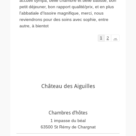
accueil sympa, belle chambre et belle batisse, bon
boîte
méta.
petit déjeuner, bon rapport qualité/prix, et en plus
l'abbatiale d'Issoire magnifique, merci, nous
reviendrons pour des soins avec sophie, entre
autre, à bientot
Navigation
1
2
→
dans
la
liste
du
livre
d’or
Château des Aiguilles
Chambres d’hôtes
1 impasse du béal
63500 St Rémy de Chargnat