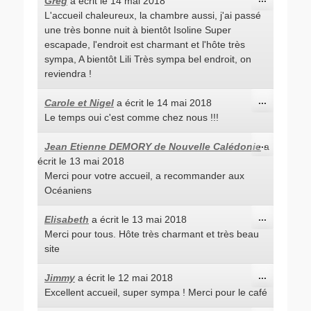
Greg
a écrit le
14 mai 2018
cette
L'accueil chaleureux, la chambre aussi, j'ai passé
boîte
méta.
une très bonne nuit à bientôt Isoline Super
escapade, l'endroit est charmant et l'hôte très
sympa, A bientôt Lili Très sympa bel endroit, on
reviendra !
Ouvrir/Fe
...
Carole et Nigel
a écrit le
14 mai 2018
cette
Le temps oui c'est comme chez nous !!!
boîte
méta.
Ouvrir/Fe
...
Jean Etienne DEMORY de Nouvelle Calédonie
a
cette
écrit le
13 mai 2018
boîte
méta.
Merci pour votre accueil, a recommander aux
Océaniens
Ouvrir/Fe
...
Elisabeth
a écrit le
13 mai 2018
cette
Merci pour tous. Hôte très charmant et très beau
boîte
méta.
site
Ouvrir/Fe
...
Jimmy
a écrit le
12 mai 2018
cette
Excellent accueil, super sympa ! Merci pour le café
boîte
méta.