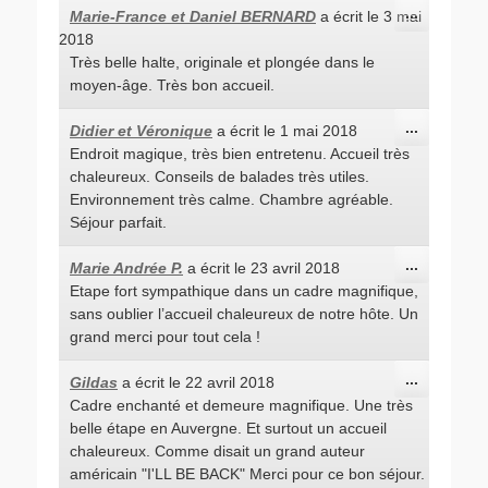
Ouvrir/Fe
...
Marie-France et Daniel BERNARD
a écrit le
3 mai
cette
2018
boîte
méta.
Très belle halte, originale et plongée dans le
moyen-âge. Très bon accueil.
Ouvrir/Fe
...
Didier et Véronique
a écrit le
1 mai 2018
cette
Endroit magique, très bien entretenu. Accueil très
boîte
méta.
chaleureux. Conseils de balades très utiles.
Environnement très calme. Chambre agréable.
Séjour parfait.
Ouvrir/Fe
...
Marie Andrée P.
a écrit le
23 avril 2018
cette
Etape fort sympathique dans un cadre magnifique,
boîte
méta.
sans oublier l’accueil chaleureux de notre hôte. Un
grand merci pour tout cela !
Ouvrir/Fe
...
Gildas
a écrit le
22 avril 2018
cette
Cadre enchanté et demeure magnifique. Une très
boîte
méta.
belle étape en Auvergne. Et surtout un accueil
chaleureux. Comme disait un grand auteur
américain "I'LL BE BACK" Merci pour ce bon séjour.