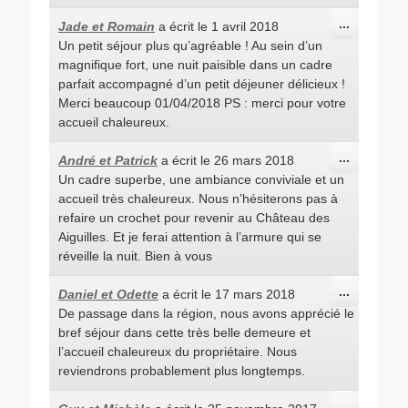
Ouvrir/Fe
...
Jade et Romain
a écrit le
1 avril 2018
cette
Un petit séjour plus qu’agréable ! Au sein d’un
boîte
méta.
magnifique fort, une nuit paisible dans un cadre
parfait accompagné d’un petit déjeuner délicieux !
Merci beaucoup 01/04/2018 PS : merci pour votre
accueil chaleureux.
Ouvrir/Fe
...
André et Patrick
a écrit le
26 mars 2018
cette
Un cadre superbe, une ambiance conviviale et un
boîte
méta.
accueil très chaleureux. Nous n’hésiterons pas à
refaire un crochet pour revenir au Château des
Aiguilles. Et je ferai attention à l’armure qui se
réveille la nuit. Bien à vous
Ouvrir/Fe
...
Daniel et Odette
a écrit le
17 mars 2018
cette
De passage dans la région, nous avons apprécié le
boîte
méta.
bref séjour dans cette très belle demeure et
l’accueil chaleureux du propriétaire. Nous
reviendrons probablement plus longtemps.
Ouvrir/Fe
...