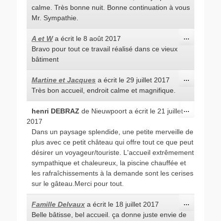
méta.
calme. Très bonne nuit. Bonne continuation à vous
Mr. Sympathie.
Ouvrir/Fe
...
A et W
a écrit le
8 août 2017
cette
Bravo pour tout ce travail réalisé dans ce vieux
boîte
méta.
bâtiment
Ouvrir/Fe
...
Martine et Jacques
a écrit le
29 juillet 2017
cette
Très bon accueil, endroit calme et magnifique.
boîte
méta.
Ouvrir/Fe
...
henri DEBRAZ
de
Nieuwpoort
a écrit le
21 juillet
cette
2017
boîte
méta.
Dans un paysage splendide, une petite merveille de
plus avec ce petit château qui offre tout ce que peut
désirer un voyageur/touriste. L'accueil extrêmement
sympathique et chaleureux, la piscine chauffée et
les rafraîchissements à la demande sont les cerises
sur le gâteau.Merci pour tout.
Ouvrir/Fe
...
Famille Delvaux
a écrit le
18 juillet 2017
cette
Belle bâtisse, bel accueil. ça donne juste envie de
boîte