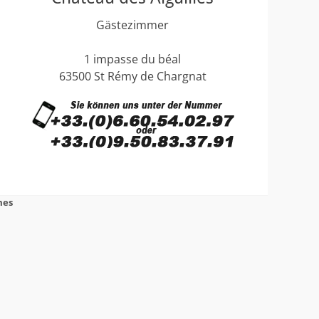
Gästezimmer
1 impasse du béal
63500 St Rémy de Chargnat
mes