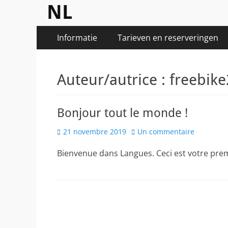
NL
Menu
Aller
Informatie
Tarieven en reserveringen
au
principal
contenu
Auteur/autrice :
freebike
Bonjour tout le monde !
Posted
21 novembre 2019
Un commentaire
on
Bienvenue dans Langues. Ceci est votre premi